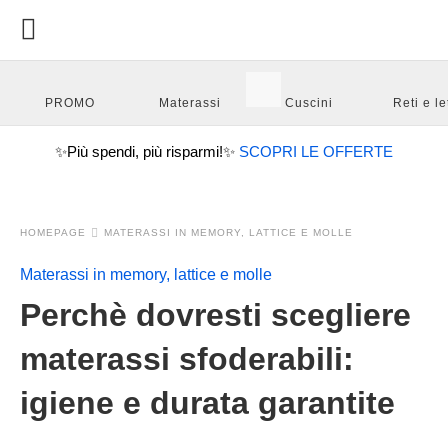
PROMO
Materassi
Cuscini
Reti e let
✨
Più spendi, più risparmi!
✨
SCOPRI LE OFFERTE
HOMEPAGE
MATERASSI IN MEMORY, LATTICE E MOLLE
Materassi in memory, lattice e molle
Perchè dovresti scegliere
materassi sfoderabili:
igiene e durata garantite