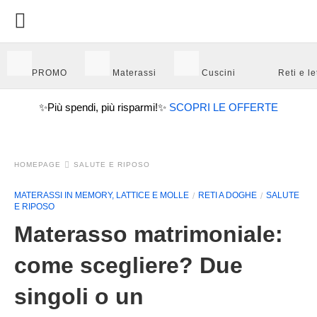
PROMO
Materassi
Cuscini
Reti e let
✨
Più spendi, più risparmi!
✨
SCOPRI LE OFFERTE
HOMEPAGE
SALUTE E RIPOSO
MATERASSI IN MEMORY, LATTICE E MOLLE
RETI A DOGHE
SALUTE
E RIPOSO
Materasso matrimoniale:
come scegliere? Due
singoli o un